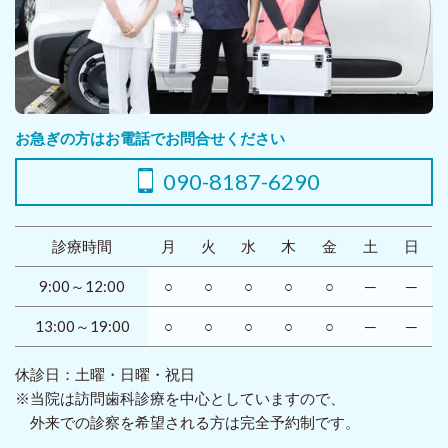
お急ぎの方はお電話でお問合せください
090-8187-6290
診療時間
月
火
水
木
金
土
日
9:00～12:00
○
○
○
○
○
─
─
13:00～19:00
○
○
○
○
○
─
─
休診日：土曜・日曜・祝日
※当院は訪問歯科診療を中心としていますので、
外来での診察を希望される方は完全予約制です。