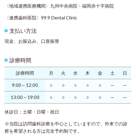
〈地域連携医療機関〉九州中央病院・福岡赤十字病院
〈連携歯科医院〉99.9
Dental Clinic
支払い方法
現金、お振込み、口座振替
診療時間
診療時間
月
火
水
木
金
土
日
9:00～12:00
○
○
○
○
○
─
─
13:00～19:00
○
○
○
○
○
─
─
休診日：土曜・日曜・祝日
※当院は訪問歯科診療を中心としていますので、外来での診
察を希望される方は完全予約制です。