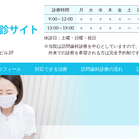
診療時間
月
火
水
木
金
土
9:00～12:00
○
○
○
○
○
─
13:00～19:00
○
○
○
○
○
─
休診日：土曜・日曜・祝日
※当院は訪問歯科診療を中心としていますので
ビル2F
外来での診察を希望される方は完全予約制で
ロフィール
対応できる治療
訪問歯科診療の流れ